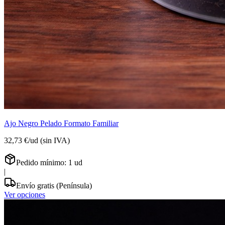
Ajo Negro Pelado Formato Familiar
32,73 €
/
ud
(sin IVA)
Pedido mínimo:
1
ud
|
Envío gratis (Península)
Ver opciones