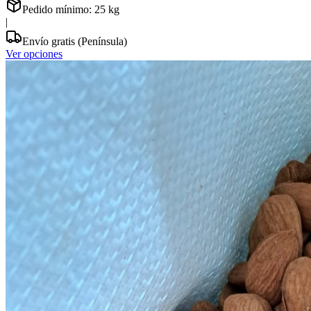
Pedido mínimo:
25
kg
|
Envío gratis (Península)
Ver opciones