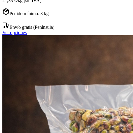
21,33 €
/
kg
(sin IVA)
Pedido mínimo:
3
kg
|
Envío gratis (Península)
Ver opciones