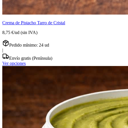
Crema de Pistacho Tarro de Cristal
8,75 €
/
ud
(sin IVA)
Pedido mínimo:
24
ud
|
Envío gratis (Península)
Ver opciones