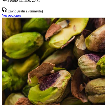
Pedido mínimo:
25
kg
|
Envío gratis (Península)
Ver opciones