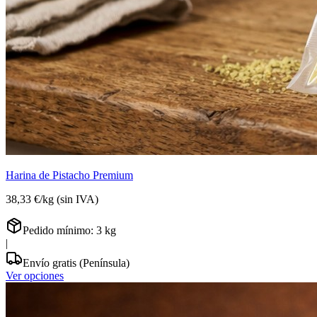
Harina de Pistacho Premium
38,33 €
/
kg
(sin IVA)
Pedido mínimo:
3
kg
|
Envío gratis (Península)
Ver opciones