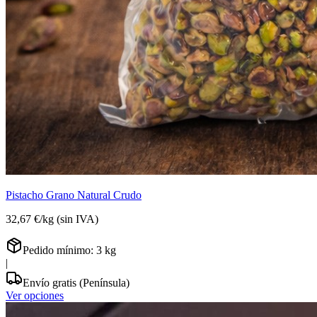
Pistacho Grano Natural Crudo
32,67 €
/
kg
(sin IVA)
Pedido mínimo:
3
kg
|
Envío gratis (Península)
Ver opciones