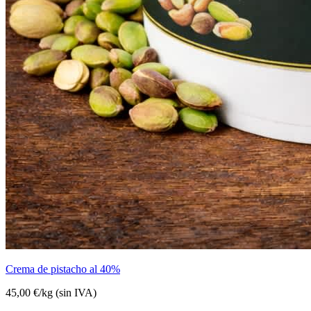
Crema de pistacho al 40%
45,00 €
/
kg
(sin IVA)